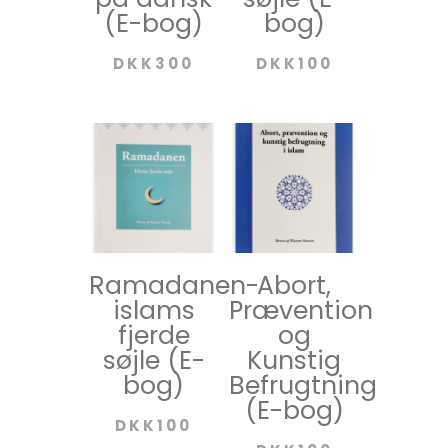
(E-bog)
bog)
DKK
300
DKK
100
Ramadanen-
Abort,
islams
Prævention
fjerde
og
søjle (E-
Kunstig
bog)
Befrugtning
(E-bog)
DKK
100