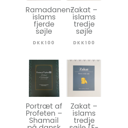
Ramadanen-
Zakat –
islams
islams
fjerde
tredje
søjle
søjle
DKK
100
DKK
100
Portræt af
Zakat –
Profeten –
islams
Shamail
tredje
på dansk
søjle (E-