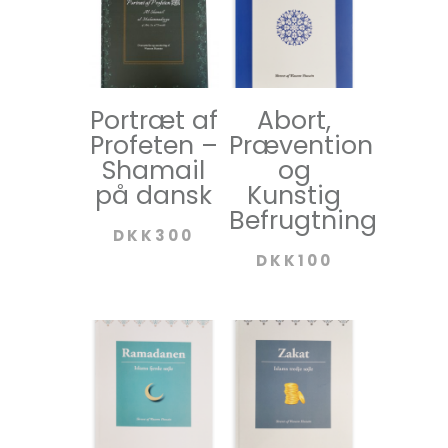
Portræt af
Abort,
Profeten –
Prævention
Shamail
og
på dansk
Kunstig
Befrugtning
DKK
300
DKK
100