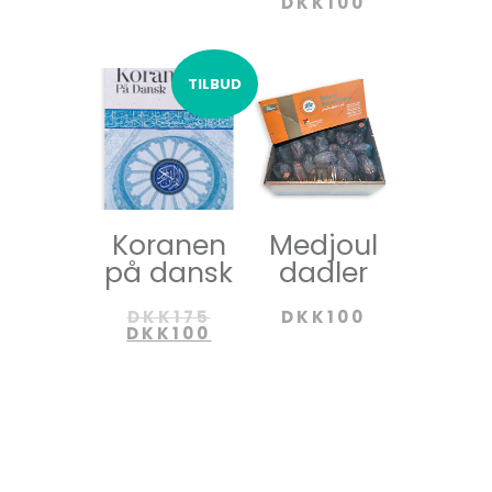
DKK
100
TILBUD
Koranen
Medjoul
på dansk
dadler
DKK
175
DKK
100
DKK
100