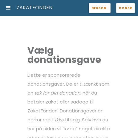
ZAKATFONDEN
BEREGN
DONER
Vælg
donationsgave
Dette er sponsorerede
donationsgaver. De er tiltænkt som
en
tak for din donation
, når du
betaler zakat eller sadaqa til
ZakatFonden. Donationsgaver er
derfor reelt
ikke
til salg. Selv hvis du
her på siden vil “købe” noget direkte
uden at lave nogen donation inden,